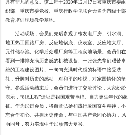
具有非凡的意义。该工程于2020年12月17日被重庆市委组
织部、重庆市委党校、重庆行政学院联合命名为市级干部
教育培训现场教学基地。
活动现场，会员们先后参观了核发电厂房、引水洞、
堆工热工回路厂房、反应堆锅底、仪表室、反应堆大厅、
元件储存池、化学后处理厂房等工程实地场景。会员们在
看到一排排充满历史感的机械设备、一张张先辈们艰苦卓
绝的工程建设图片、一句句充满时代感的标语中接受洗
礼，升腾对历史的感动，对和平的珍视，对家国情怀的坚
守。参观活动结束后，会员们进行了交流讨论，大家纷纷
表示，“816工程”遗址是祖国艰苦卓绝、自力更生年代的象
征。作为民进会员，将自觉弘扬和践行爱国奋斗精神，不
忘合作初心、共担历史使命，与中国共产党同心协力，风
雨同舟，努力实现中华民族伟大复兴。