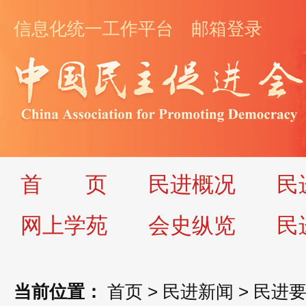
信息化统一工作平台
邮箱登录
首
页
民进概况
民
网上学苑
会史纵览
民
当前位置：
首页
>
民进新闻
>
民进