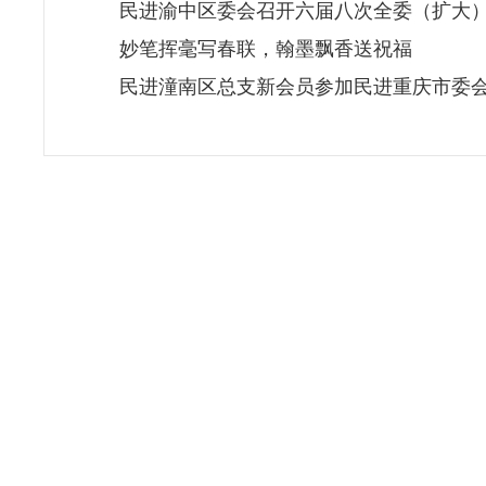
民进渝中区委会召开六届八次全委（扩大
妙笔挥毫写春联，翰墨飘香送祝福
民进潼南区总支新会员参加民进重庆市委会2