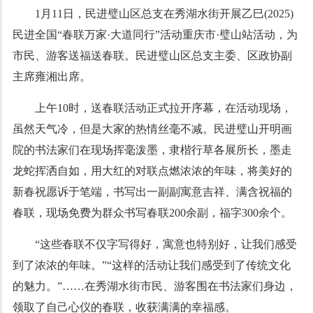
1月11日，民进璧山区总支在秀湖水街开展乙巳(2025)
民进全国“春联万家·大道同行”活动重庆市·璧山站活动，为
市民、游客送福送春联。民进璧山区总支主委、区政协副
主席雍湘出席。
上午10时，送春联活动正式拉开序幕，在活动现场，
虽然天气冷，但是大家的热情丝毫不减。民进璧山开明画
院的书法家们在现场挥毫泼墨，隶楷行草各展所长，墨走
龙蛇挥洒自如，用大红的对联点燃浓浓的年味，将美好的
新春祝愿诉于笔端，书写出一副副寓意吉祥、满含祝福的
春联，现场免费为群众书写春联200余副，福字300余个。
“这些春联不仅字写得好，寓意也特别好，让我们感受
到了浓浓的年味。”“这样的活动让我们感受到了传统文化
的魅力。”……在秀湖水街市民、游客围在书法家们身边，
领取了自己心仪的春联，收获满满的幸福感。