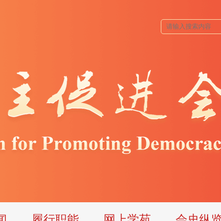
闻
履行职能
网上学苑
会史纵