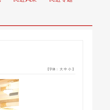
【字体：
大
中
小
】