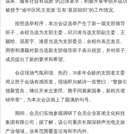
成果、服务社会有成效”的总体要求，积极开展争创并成功
被授予“渝中区民主党派‘五有’基层组织”的工作情况。
按照选举程序，本次会议选举产生了新一届支部领导
班子，余程当选为支部主委，邱川涛当选支部副主委，王
颖晗、屈星宇、漆星当选为支部委员，余程作表态发言。
周密和潘颖对新当选新支部领导班子表示祝贺，并对班子
成员提出了新的要求和希望。
会议现场气氛和谐、热烈，30多年会龄的支部老主委
邓义胜于会场有感而发，现场即兴赋诗一首赞曰：“擎旗引
领聚贤良，继往开来志更昂。携手同襄家国事，新程共谱
锦华章”，为本次会议画上了圆满的句号。
期间，会员们实地参观调研了会员企业富淞文化科技
集团有限公司，据了解，该公司重庆长期深耕声光电文旅
产业领域，业务范围覆盖沿海和市内外。