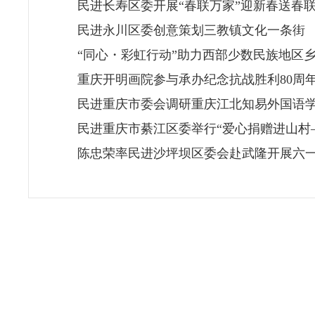
民进长寿区委开展“春联万家”迎新春送春
民进永川区委创意策划三教镇文化一条街
“同心・彩虹行动”助力西部少数民族地区
重庆开明画院参与承办纪念抗战胜利80周
民进重庆市委会调研重庆江北知易外国语
民进重庆市綦江区委举行“爱心捐赠进山村
陈忠荣率民进沙坪坝区委会赴武隆开展六