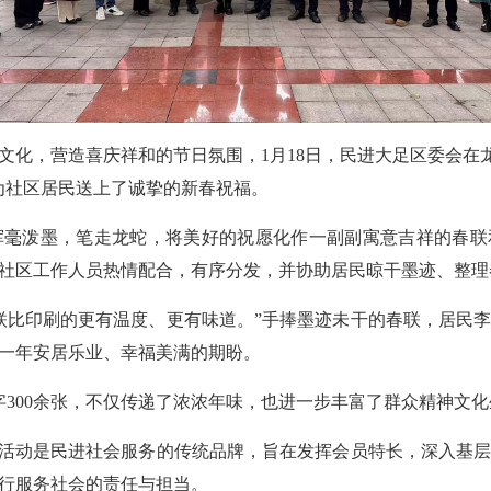
化，营造喜庆祥和的节日氛围，1月18日，民进大足区委会在龙岗
为社区居民送上了诚挚的新春祝福。
毫泼墨，笔走龙蛇，将美好的祝愿化作一副副寓意吉祥的春联
社区工作人员热情配合，有序分发，并协助居民晾干墨迹、整理
联比印刷的更有温度、更有味道。”手捧墨迹未干的春联，居民
一年安居乐业、幸福美满的期盼。
字300余张，不仅传递了浓浓年味，也进一步丰富了群众精神文
”活动是民进社会服务的传统品牌，旨在发挥会员特长，深入基
行服务社会的责任与担当。