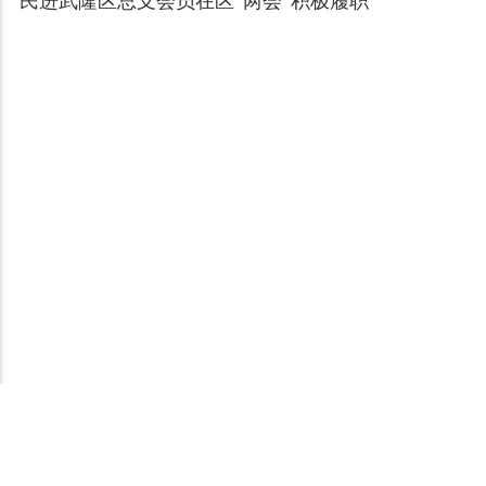
民进武隆区总支会员在区“两会”积极履职