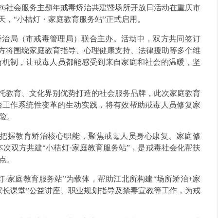
026社会服务主题年戒毒矫治共建暨场所开放日活动在重庆市
天，“小桔灯・家庭教育服务站”正式启用。
矫治局（市戒毒管理局）联合主办。活动中，双方共同签订
双方将围绕家庭教育指导、心理健康支持、法律援助等多个维
访机制，让戒毒人员都能感受到来自家庭和社会的温暖，坚
依托教育、文化界别优势打造的社会服务品牌，此次家庭教育
治工作系统性变革的生动实践，将有效帮助戒毒人员修复家
险。
牢把握教育矫治核心职能，聚焦戒毒人员身心康复、家庭修
次双方共建“小桔灯·家庭教育服务站”，是戒毒社会化帮扶
点。
·家庭教育服务站”为载体，帮助江北所构建“场所矫治+家
家长课堂”公益讲座、职业规划指导及禁毒宣教等工作，为戒