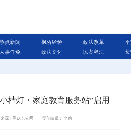
热点新闻
枫桥经验
政法改革
平
人事任免
政法文化
以案释法
长
“小桔灯・家庭教育服务站”启用
来源：重庆长安网
责任编辑： 李鸽