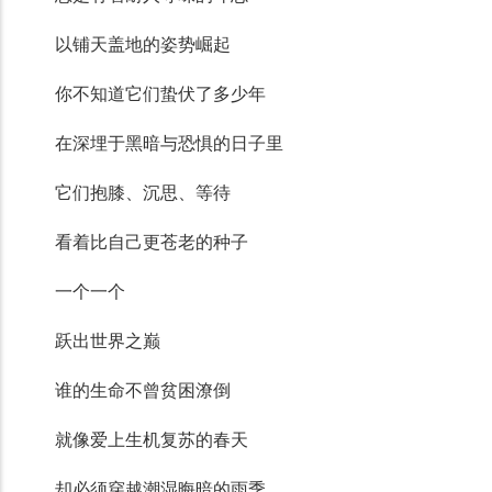
以铺天盖地的姿势崛起
你不知道它们蛰伏了多少年
在深埋于黑暗与恐惧的日子里
它们抱膝、沉思、等待
看着比自己更苍老的种子
一个一个
跃出世界之巅
谁的生命不曾贫困潦倒
就像爱上生机复苏的春天
却必须穿越潮湿晦暗的雨季