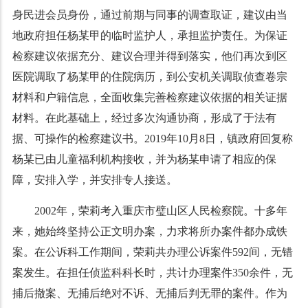
身民进会员身份，通过前期与同事的调查取证，建议由当
地政府担任杨某甲的临时监护人，承担监护责任。为保证
检察建议依据充分、建议合理并得到落实，他们再次到区
医院调取了杨某甲的住院病历，到公安机关调取侦查卷宗
材料和户籍信息，全面收集完善检察建议依据的相关证据
材料。在此基础上，经过多次沟通协商，形成了于法有
据、可操作的检察建议书。2019年10月8日，镇政府回复称
杨某已由儿童福利机构接收，并为杨某申请了相应的保
障，安排入学，并安排专人接送。
2002年，荣莉考入重庆市璧山区人民检察院。十多年
来，她始终坚持公正文明办案，力求将所办案件都办成铁
案。在公诉科工作期间，荣莉共办理公诉案件592间，无错
案发生。在担任侦监科科长时，共计办理案件350余件，无
捕后撤案、无捕后绝对不诉、无捕后判无罪的案件。作为