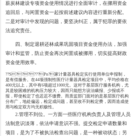
薪炭林建设专项资金使用情况进行全面审计，在挪用资金
追回后，与闲置资金一起按前述建议内容进行重新分配。
二是对审计中发现的问题，要坚决纠正，属于犯罪的要依
法追究责任。
四、制定退耕还林成果巩固项目资金使用办法，加强
审计和监管，防止资金再次闲置或被挪用，切实提高财政
资金使用效率。
??S??????Pn?家计量器具检定实行使用单位申报制，
是有偿服务。在44项强制性医疗计量器具检定项目中，平均价格在
400元以上，其中有6项超过1000元。这对于基层医疗服务机构，尤
其是较困难的机构压力较大，因而只能想方设法瞒报、少报或不
报，即使检定了也迟迟不缴费。而质监部门面对的是基层医疗机构
分布广，地处偏远，检定成问题，甚至收不到检定费，因而造成使
用与检定双方均无积极性。
2.管理不到位。一方面一些医疗机构负责人及管理人员
法制意识淡薄，依法申请意识不强。提交检定申请数量和
项目，是为了不被执法检查出问题，是一种被动状态；另