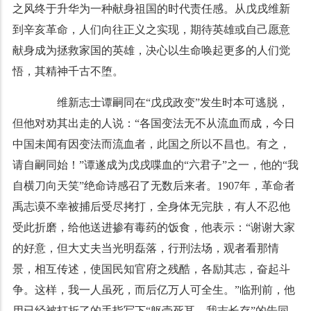
之风终于升华为一种献身祖国的时代责任感。从戊戌维新
到辛亥革命，人们向往正义之实现，期待英雄或自己愿意
献身成为拯救家国的英雄，决心以生命唤起更多的人们觉
悟，其精神千古不堕。
维新志士谭嗣同在“戊戌政变”发生时本可逃脱，
但他对劝其出走的人说：“各国变法无不从流血而成，今日
中国未闻有因变法而流血者，此国之所以不昌也。有之，
请自嗣同始！”谭遂成为戊戌喋血的“六君子”之一，他的“我
自横刀向天笑”绝命诗感召了无数后来者。1907年，革命者
禹志谟不幸被捕后受尽拷打，全身体无完肤，有人不忍他
受此折磨，给他送进掺有毒药的饭食，他表示：“谢谢大家
的好意，但大丈夫当光明磊落，行刑法场，观者看那情
景，相互传述，使国民知官府之残酷，各励其志，奋起斗
争。这样，我一人虽死，而后亿万人可全生。”临刑前，他
用已经被打折了的手指写下“躯壳死耳，我志长存”的告同