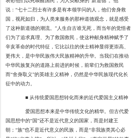
表彰他们以死唤醒国民，为人类献身的“新道德”。他
说：“七十二烈士有许多是有本领学问的人，他们舍身救
国，视死如归，为人类来服务的那种道德观念，就是感受
了这种新道德的潮流。”人生自古谁无死，而当年的觉悟者
们为了追求真理、为了救国救民，使这种献身精神赋予了
辛亥革命的时代特征，它比以往的侠士精神显得更崇高、
更伟大，是中华民族伟大民族精神的升华。当我们在推动
中华民族复兴的道路上前进的时候，前辈们为救国救民
而“舍身取义”的英雄主义精神，仍然是中华民族现代化长
征中的动力。
■ 从传统爱国思想转化而来的近代爱国主义精神
爱国思想本来是中华传统文化的精华。但古代爱
国思想中的“国”还不是近代意义的国家，而是封建王
朝；“族”也不是近代意义的民族，而是“非我族类其心必