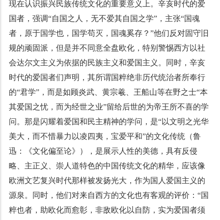
现在认识振兴民族传统文化的重要意义上。辛亥时代的爱
国者，强调“自国之人，无不爱其自国之学”，主张“国魂
者，原于国学也，国学苟灭，国魂奚存？”他们反对固守旧
规的顽固派，但是并不同意全盘欧化，特别警惕西方以社
会达尔文主义为依据的民族主义和爱国主义。同时，辛亥
时代的爱国者们声明，其所谓国粹绝非历代统治者所奉行
的“君学”，而是如顾炎武、黄宗羲、王船山等在野之士“本
其爱国之忧，而为经世之业”留给后世的为帝王所不喜的学
问。那是闪耀着爱国和民主精神的学问，是“以文明之光华
美大，而不惜暴力以凌四夷，宝爱平和”的文化传统（鲁
迅：《文化偏至论》），是展示人性的美德，具有反侵
略、主正义、崇人道特色的中国传统文化的精华，应该像
欧洲文艺复兴时代那样被发扬光大，作为国人爱国主义的
源泉。同时，他们对来自西方的文化也有客观的评价：“国
粹也者，助欧化而愈彰，非敌欧化以自防，实为爱国者须