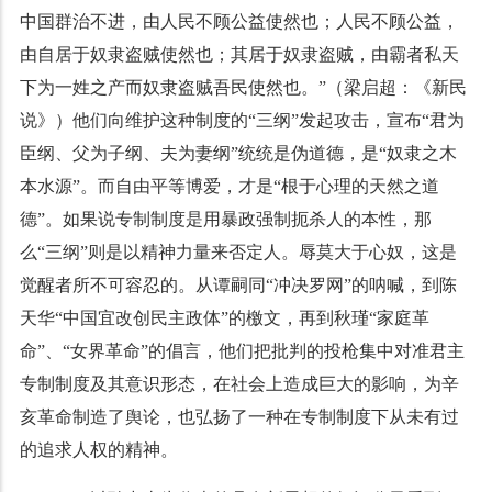
中国群治不进，由人民不顾公益使然也；人民不顾公益，
由自居于奴隶盗贼使然也；其居于奴隶盗贼，由霸者私天
下为一姓之产而奴隶盗贼吾民使然也。”（梁启超：《新民
说》）他们向维护这种制度的“三纲”发起攻击，宣布“君为
臣纲、父为子纲、夫为妻纲”统统是伪道德，是“奴隶之木
本水源”。而自由平等博爱，才是“根于心理的天然之道
德”。如果说专制制度是用暴政强制扼杀人的本性，那
么“三纲”则是以精神力量来否定人。辱莫大于心奴，这是
觉醒者所不可容忍的。从谭嗣同“冲决罗网”的呐喊，到陈
天华“中国宜改创民主政体”的檄文，再到秋瑾“家庭革
命”、“女界革命”的倡言，他们把批判的投枪集中对准君主
专制制度及其意识形态，在社会上造成巨大的影响，为辛
亥革命制造了舆论，也弘扬了一种在专制制度下从未有过
的追求人权的精神。