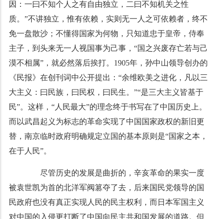
因：一曰不知个人之有自由独立，二曰不知机关之性
质。”不讲独立，惟有依赖，实则无一人之可依赖者，终不
免一盘散沙；不懂得国家为何物，只知道忠于皇帝，侍奉
主子，到头来无一人视国事为己事，“国之兴废存亡若与己
漠不相属”，就必然落后挨打。1905年，孙中山领导创办的
《民报》在创刊词中公开提出：“余维欧美之进化，凡以三
大主义：曰民族，曰民权，曰民生。”“是三大主义皆基于
民”。这样，“人民最大”的理念终于书写在了中国历史上。
而以武昌起义为标志的革命实现了中国国家政权的新旧更
替，南京临时政府明确规定立国的基本原则是“国家之本，
在于人民”。
尽管历史的发展是曲折的，辛亥革命的果实一度
被袁世凯为首的北洋军阀篡夺了去，后来国民党领导的国
民政府也没有真正实现人民的民主权利，而日本军国主义
对中国的入侵更打断了中国向民主共和国发展的道路。但