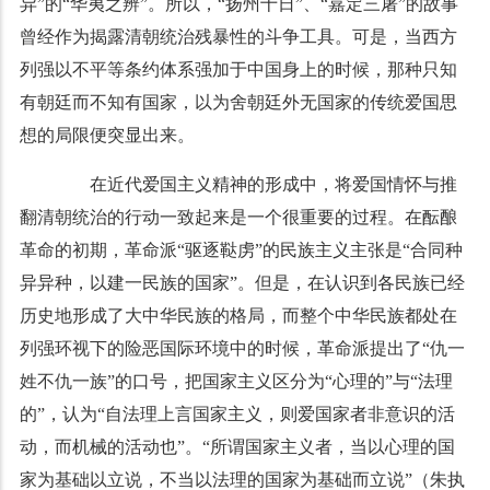
异”的“华夷之辨”。所以，“扬州十日”、“嘉定三屠”的故事
曾经作为揭露清朝统治残暴性的斗争工具。可是，当西方
列强以不平等条约体系强加于中国身上的时候，那种只知
有朝廷而不知有国家，以为舍朝廷外无国家的传统爱国思
想的局限便突显出来。
在近代爱国主义精神的形成中，将爱国情怀与推
翻清朝统治的行动一致起来是一个很重要的过程。在酝酿
革命的初期，革命派“驱逐鞑虏”的民族主义主张是“合同种
异异种，以建一民族的国家”。但是，在认识到各民族已经
历史地形成了大中华民族的格局，而整个中华民族都处在
列强环视下的险恶国际环境中的时候，革命派提出了“仇一
姓不仇一族”的口号，把国家主义区分为“心理的”与“法理
的”，认为“自法理上言国家主义，则爱国家者非意识的活
动，而机械的活动也”。“所谓国家主义者，当以心理的国
家为基础以立说，不当以法理的国家为基础而立说”（朱执