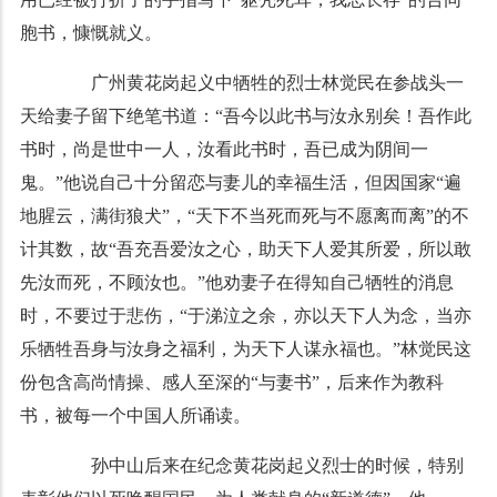
胞书，慷慨就义。
广州黄花岗起义中牺牲的烈士林觉民在参战头一
天给妻子留下绝笔书道：“吾今以此书与汝永别矣！吾作此
书时，尚是世中一人，汝看此书时，吾已成为阴间一
鬼。”他说自己十分留恋与妻儿的幸福生活，但因国家“遍
地腥云，满街狼犬”，“天下不当死而死与不愿离而离”的不
计其数，故“吾充吾爱汝之心，助天下人爱其所爱，所以敢
先汝而死，不顾汝也。”他劝妻子在得知自己牺牲的消息
时，不要过于悲伤，“于涕泣之余，亦以天下人为念，当亦
乐牺牲吾身与汝身之福利，为天下人谋永福也。”林觉民这
份包含高尚情操、感人至深的“与妻书”，后来作为教科
书，被每一个中国人所诵读。
孙中山后来在纪念黄花岗起义烈士的时候，特别