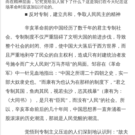
而在精神层面，它究竟给后人留下了什么？这是我们在今天纪念这
场革命时应该加以讨论的。
■ 反对专制，建立共和，争取人民民主的精神
辛亥革命前的中国经历了数千年的君主专制社
会。专制制度不仅严重阻碍了文明大国的前进步伐，导致
整个社会的封闭、停滞，使中国大大落后于西方世界，而
且严重地剥夺了民众的自主权利，造成只有封建统治者发
号施令而广大人民则“万马齐喑”的局面。邹容在《革命
军》中一针见血地指出：“中国之所谓二十四朝之史，实一
部大奴隶史也。”而康有为也认为在那样的制度下，“君之
专制其国，鱼肉其民，视若虫沙，恣其残暴”（康有为：
《大同书》），是只有“臣民”，而没有“人民”的社会。所
以，辛亥革命前后的几十年间，中国思想界一直奔涌着一
股滚滚的历史潮流，那就是人民觉醒的潮流。
觉悟到专制主义压迫的人们深刻地认识到：“故夫