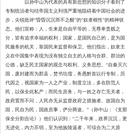
以孙中山为代表的具有新思想的知识分子看到了
专制统治者勾结帝国主义列强严重地阻碍着中国社会的进
步，尖锐批评“昏昏沉沉而不之醒”的“奴隶根性”的精神状
态。他们宣称：人，生来是自由平等的，无尊卑贵贱之
分，皆有追求幸福的权利；国家，是国民自己的，是为国
民服务的机关，靠国民来监督和保卫。他们指出，奴隶主
义在中国集中表现为没有独立自主的人格与合群、群治的
公德，缺乏民主国家的观念与权利、义务思想。“自秦灭六
国，废封建而为郡县，焚书坑儒，务愚黔首以行专制，历
代因之，视国家为一人之产业，制度立法，多在防范人
民，以保全此私产；而民生庶务，与一姓之存亡无关者，
政府置而不问，人民亦无从监督政府之措施者。故国自为
国，民自为民，国政庶事，俨分两途。”（孙中山：《支那
保全分割合论》）他们认识到：“二千年来，政界沉沉，更
无进化，内力苶弱，至为他族陵逼者，可综合为二大原