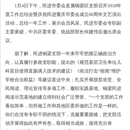
1月4日下午，民进市委会直属铜梁区支部召
开2018年
度工作总结会暨庆祝民进重庆市委会成立60周年文艺演出
活动，
总结一年工作，展示会员风采
。民进市委会专职副
主委黄硕，
中共区委常委、统战部部长何建伟
应邀出席会
议。
据了解，民进铜梁支部
一年来
牢牢把握正确政治方
向，认真履行参政党职能，提出的《规范基层卫生单位儿
科盲目使用直肠滴入技术的建议》《依法打击“校闹”维护
学校合法权益》等建议直达中央；扎实开展脱贫攻坚、全
民阅读、理论宣传等多项工作，履职实践基地、铜梁民进
阅读示范基地的建立得到社会广泛赞誉。“一个支部的工作
看似简单，但所做工作和其他区委所做的工作是一样的。
你们在没有专职干部的情况下，克服重重困难，把支部活
动开展得如此有声有色，取得相当成效，值得充分肯