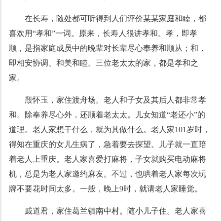
在长寿，随处都可听得到人们评价某某家庭和睦，都
喜欢用“孝和”一词。原来，长寿人很讲孝和。孝，即孝
顺，是指家庭成员中的晚辈对长辈尽心奉养和顺从；和，
即相安协调、和美和睦。三位老太太的家，都是孝和之
家。
殷怀玉，家住渡舟场。老人和子女及其后人都非常孝
和。除奉养尽心外，还顺着老太太。儿女知道“老还小”的
道理。老人家想干什么，就为其做什么。老人家101岁时，
得知在重庆的女儿生病了，急着要去探望。儿子就一直陪
着老人上重庆。老人家喜爱打麻将，子女就购买电动麻将
机，总是为老人家邀约麻友。不过，也哄着老人家每次玩
牌不要花时间太多。一般，晚上9时，就请老人家睡觉。
戚道君，家住葛兰镇南中村。随小儿子住。老人家喜