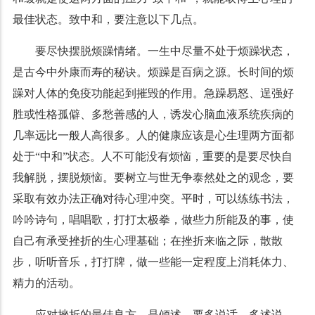
最佳状态。致中和，要注意以下几点。
要尽快摆脱烦躁情绪。一生中尽量不处于烦躁状态，
是古今中外康而寿的秘诀。烦躁是百病之源。长时间的烦
躁对人体的免疫功能起到摧毁的作用。急躁易怒、逞强好
胜或性格孤僻、多愁善感的人，诱发心脑血液系统疾病的
几率远比一般人高很多。人的健康应该是心生理两方面都
处于“中和”状态。人不可能没有烦恼，重要的是要尽快自
我解脱，摆脱烦恼。要树立与世无争泰然处之的观念，要
采取有效办法正确对待心理冲突。平时，可以练练书法，
吟吟诗句，唱唱歌，打打太极拳，做些力所能及的事，使
自己有承受挫折的生心理基础；在挫折来临之际，散散
步，听听音乐，打打牌，做一些能一定程度上消耗体力、
精力的活动。
应对挫折的最佳良方，是倾述。要多说话，多述说。