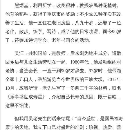
熊炳堂，利用所学，改良稻种，教授农民种花植树。
他育的稻种，获得了重庆市的奖励；不少农民种花卖花改
善了生活。他一直住在老旧房里，八九十岁，还娶了一位
老伴。散步、练字、写诗，成了他的日常功课。而今96岁
了，还参加诗词学会、老年书画会的活动。
吴江，共和国前，是教师，后来划为地主成分。遣散
回乡后与儿女生活劳动在一起。1980年代，他发动组织村
老协，当选会长，一直干到90岁才辞去。97岁时，他带领
全家十几口人，乘船游览当今世界殊的三峡大坝。2012年
10月，应我所请，老先生写了一份两三千字的材料，取名
《乐享盛世成寿星》，介绍自己长寿的原因。限于篇幅，
这里不细述。
但我用吴老先生的话来结尾：“当今盛世，是国民福寿
康宁的天地。我立下自己对盛世的准则：珍视、热爱、善