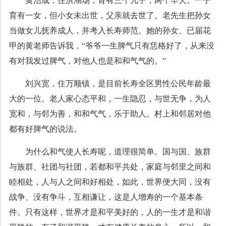
黄治成，住洪湖场，育有三个儿子，两个早夭。一子
育有一女，但小女未出世，父亲就去世了。老先生把孙女
当做女儿抚养成人，并考入长寿师范。她的孙女、已届花
甲的黄老师告诉我，“爷爷一生脾气只有恁格好了，从来没
有对我发过脾气，对他人也是和和气气的。”
刘兴宽，住万顺镇，是目前长寿全区男性公民年龄最
大的一位。老人家心态平和，一生隐忍，与世无争，为人
宽和，与邻为善，和和气气，乐于助人。村上和邻居对他
都有好脾气的说法。
为什么和气使人长寿呢，道理很简单。国与国、族群
与族群、社团与社团，若都和平共处，家庭与邻里之间和
睦相处，人与人之间和好相处，如此，世界便大同，没有
战争、没有争斗，互相谦让，这是人增寿的一个基本条
件。只有这样，世界才是和平美好的，人的一生才是和谐