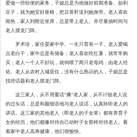
爱做一些轻便的家务，子媳总是为他做好前期准备。如剥
豆子，就为她安好座椅，把豆荚秆送到她身旁。老人喜欢
闹热，家人到附近坐席，总是带上老人。并尽量抽时间与
老人摆龙门阵。
罗术珍，家住晏家中学。一生只育有一子。老人爱喝
点老白干，家中总是有储备；老人喜欢吃红薯，就常常购
买；老人一个人不好玩，就饲喂了两只老母鸡，由老人经
佑。老人从农村入城居住，没有什么熟识的人，子媳总是
找些话题和老人摆龙门阵。
这三家人，从不用重话“搡”老人家，从不计较老人说
的过头话，总是和颜细语地与老人说话，认真聆听老人的
讲话。这三家的其他老人（即老人的子女辈）都有养育子
女的经历，他们都像对待自己幼时子女那样对待老人。看
着家中老人高寿健康，他们很愉快。