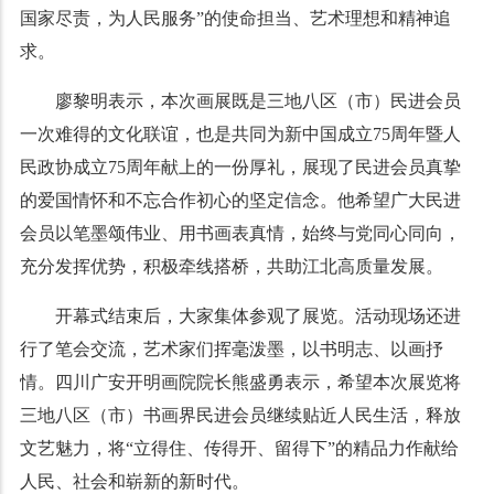
国家尽责，为人民服务”的使命担当、艺术理想和精神追
求。
廖黎明表示，本次画展既是三地八区（市）民进会员
一次难得的文化联谊，也是共同为新中国成立75周年暨人
民政协成立75周年献上的一份厚礼，展现了民进会员真挚
的爱国情怀和不忘合作初心的坚定信念。他希望广大民进
会员以笔墨颂伟业、用书画表真情，始终与党同心同向，
充分发挥优势，积极牵线搭桥，共助江北高质量发展。
开幕式结束后，大家集体参观了展览。活动现场还进
行了笔会交流，艺术家们挥毫泼墨，以书明志、以画抒
情。
四川广安开明画院院长熊盛勇表示，希望本次展览将
三地八区（市）书画界民进会员
继续贴近人民生活，释放
文艺魅力，
将“立得住、传得开、留得下”的精品力作献给
人民、社会和崭新的新时代。