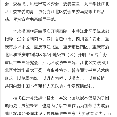
会主委桂飞，民进巴南区委会主委姜莹星，九三学社江北
区工委主委周勇，致公党江北区委会主委马懿等出席活
动。罗挺宣布书画联展开幕。
本次书画联展由重庆开明画院、中共江北区委统战部
指导，辽宁省朝阳市、四川省巴中市、四川省广安市、重
庆市沙坪坝区、重庆市江北区、重庆市巴南区、重庆市渝
北区和重庆市铜梁区等8个地级市（区）开明书画院主办，
重庆市书画研究会、江北区政协书画院、江北区文联和江
北区寸滩街道党工委、办事处协办。
旨在通过书画艺术的
形式，以笔墨为媒，以丹青为桥，以书言志，以画传情，
共同向新中国75华诞和人民政协75华章深情献礼。
桂飞在开幕致辞中指出，本次书画联展不仅是为了回
顾历史，展望未来，也是为了以书画作品为纽带助力成渝
地区双城经济圈建设，展现民进书画家“为执政党助力，为