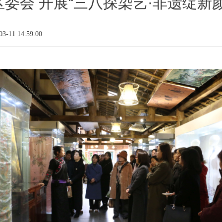
委会 开展“三八探染艺·非遗绽新
-11 14:59:00