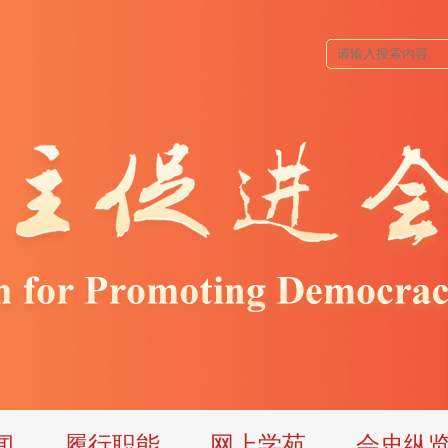
闻
履行职能
网上学苑
会史纵