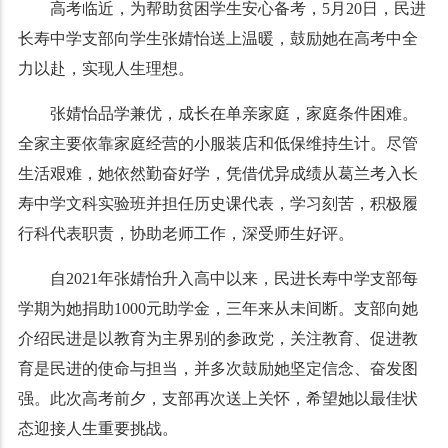
高考临近，为帮助贫困学生安心备考，5月20日，民进
长寿中学支部向学生张婧怡送上温暖，鼓励她在高考中全
力以赴，实现人生理想。
张婧怡品学兼优，成长在单亲家庭，家庭条件困难。
全家主要依靠家庭经营的小服装店和低保维持生计。尽管
生活艰难，她依然勤奋好学，凭借优异成绩从葛兰考入长
寿中学文科实验班并担任历史课代表，学习刻苦，积极履
行科代表职责，协助老师工作，深受师生好评。
自2021年张婧怡升入高中以来，民进长寿中学支部每
学期为她捐助1000元助学金，三年来从未间断。支部向她
介绍民进是以教育为主界别的参政党，关注教育、促进教
育是民进的使命与担当，并多次鼓励她坚定信念、奋发图
强。此次高考前夕，支部再次送上关怀，希望她以最佳状
态迎接人生重要挑战。