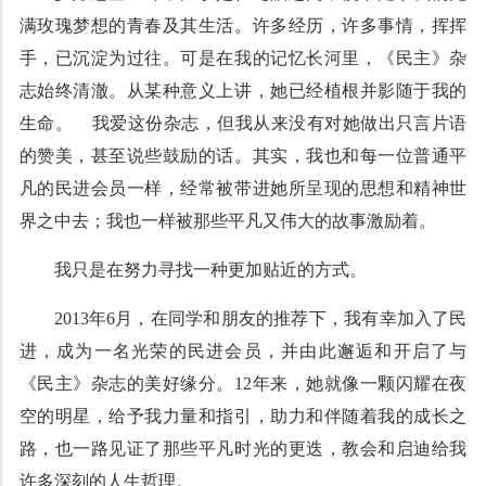
满玫瑰梦想的青春及其生活。许多经历，许多事情，挥挥
手，已沉淀为过往。可是在我的记忆长河里，《民主》杂
志始终清澈。从某种意义上讲，她已经植根并影随于我的
生命。 我爱这份杂志，但我从来没有对她做出只言片语
的赞美，甚至说些鼓励的话。其实，我也和每一位普通平
凡的民进会员一样，经常被带进她所呈现的思想和精神世
界之中去；我也一样被那些平凡又伟大的故事激励着。
我只是在努力寻找一种更加贴近的方式。
2013年6月，在同学和朋友的推荐下，我有幸加入了民
进，成为一名光荣的民进会员，并由此邂逅和开启了与
《民主》杂志的美好缘分。12年来，她就像一颗闪耀在夜
空的明星，给予我力量和指引，助力和伴随着我的成长之
路，也一路见证了那些平凡时光的更迭，教会和启迪给我
许多深刻的人生哲理。