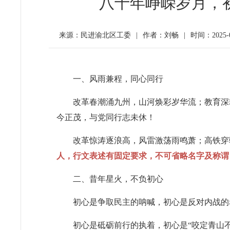
八十年峥嵘岁月，初
来源：民进渝北区工委
|
作者：刘畅
|
时间：2025-07
一、风雨兼程，同心同行
改革春潮涌九州，山河焕彩岁华流；教育深
今正茂，与党同行志未休！
改革惊涛逐浪高，风雷激荡雨鸣萧；高铁穿
人，行文表述有固定要求，不可省略名字及称谓
二、昔年星火，不负初心
初心是争取民主的呐喊，初心是反对内战的
初心是砥砺前行的执着，初心是“咬定青山