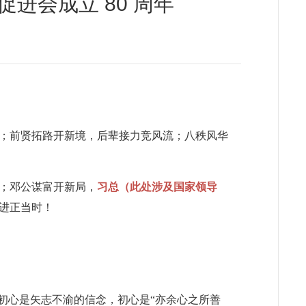
进会成立 80 周年
；前贤拓路开新境，后辈接力竞风流；八秩风华
；邓公谋富开新局，
习总（此处涉及国家领导
进正当时！
初心是矢志不渝的信念，初心是“亦余心之所善