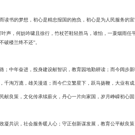
而读书的梦想，初心是精忠报国的抱负，初心是为人民服务的宣
打叶声，何妨吟啸且徐行，竹杖芒鞋轻胜马，谁怕，一蓑烟雨任平
不破楼兰终不还”。
路；中年奋进，投身建设献智识，教育园地勤耕读；而今阔步新
，千淘万漉，雄关漫道；而今伫立繁星下，跃马扬鞭，大业有成
民献良策，文化传承续薪火，丹心一片向家国，岁月峥嵘初心固
政凝共识，社会服务暖人心；守正创新谋发展，教育公平献良策