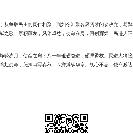
；从争取民主的同仁相聚，到如今汇聚各界贤才的参政党，凝聚
献之歌！厚积薄发，风采卓然，使命在肩，再创辉煌；民进人正
峥嵘岁月，使命在肩；八十年砥砺奋进，硕果盈枝。民进人将接
着赴使命，凭担当写春秋，以拼搏续华章。初心不忘，使命必达