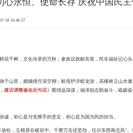
心永恒、使命长存​ 庆祝中国民主促
-18 16:46:57
耕花千树，文化传承韵万秋；参政议政献良策，民生福祉记心头
驰千山里，嫦娥绕月深空翱；航母护洋蛟龙游，高楼林立山水傲
，建议调整修改此句话）
图强远深谋；福泽励志勤奋斗，砥砺奋
赤诚，初心是与党携手的坚定，初心是为国为民的担当。
不放松，立根原在破岩中。千磨万击还坚劲，任尔东西南北风”。