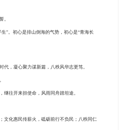
誓。
生”。初心是排山倒海的气势，初心是“青海长
时代，凝心聚力谋新篇，八秩风华志更笃。
。
，继往开来担使命，风雨同舟踏坦途。
；文化惠民传薪火，砥砺前行不负民；八秩同仁