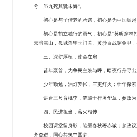
兮，虽九死其犹未悔”。
初心是与子偕老的承诺，初心是为中国崛起
初心是鹤立独行的勇气，初心是“莫听穿林
云暗雪山，孤城遥望玉门关。黄沙百战穿金甲，
三、深耕厚植，使命在肩
昔年聚首，为争民主鼓与呼，暗夜行舟寻出
少年勤勉，油灯罗帐，三更灯火；壮年探索
讲台三尺育桃李，笔墨千行著华章，参政为
四、民进担当，薪火相传
校园课堂留身影，笔墨春秋著赤诚；参政议
齐奋进，同心共筑中国梦。