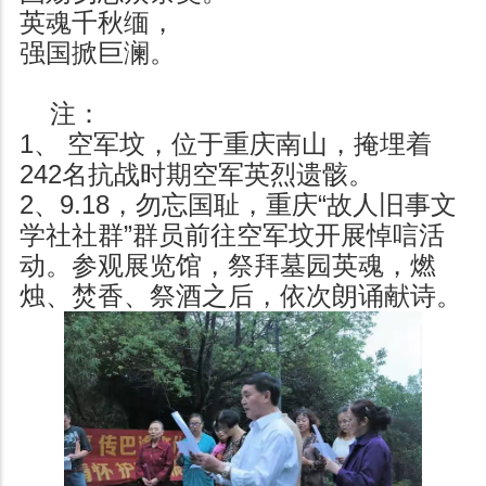
英魂千秋缅，
强国掀巨澜。
注：
1、 空军坟，位于重庆南山，掩埋着
242名抗战时期空军英烈遗骸。
2、9.18，勿忘国耻，重庆“故人旧事文
学社社群”群员前往空军坟开展悼唁活
动。参观展览馆，祭拜墓园英魂，燃
烛、焚香、祭酒之后，依次朗诵献诗。