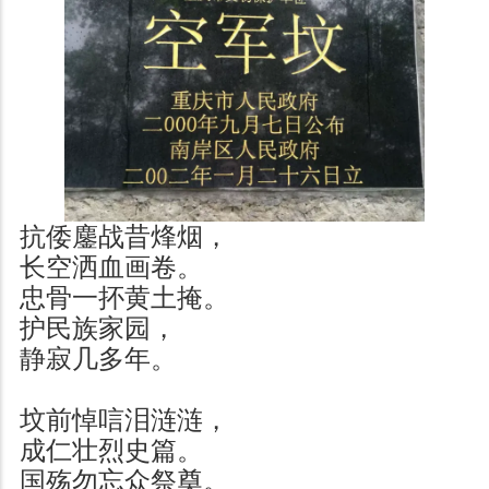
抗倭鏖战昔烽烟，
长空洒血画卷。
忠骨一抔黄土掩。
护民族家园，
静寂几多年。
坟前悼唁泪涟涟，
成仁壮烈史篇。
国殇勿忘众祭奠。