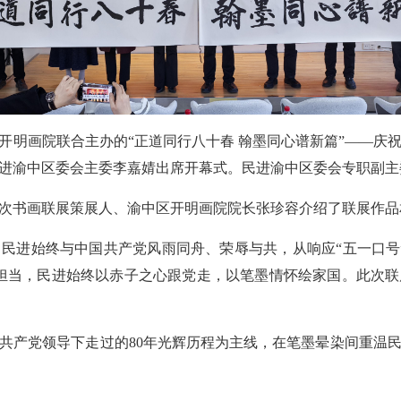
区开明画院联合主办的“正道同行八十春 翰墨同心谱新篇”——
进渝中区委会主委李嘉婧出席开幕式。民进渝中区委会专职副主
次书画联展策展人、渝中区开明画院院长张珍容介绍了联展作品
，民进始终与中国共产党风雨同舟、荣辱与共，从响应“五一口号
担当，民进始终以赤子之心跟党走，以笔墨情怀绘家国。此次联
国共产党领导下走过的80年光辉历程为主线，在笔墨晕染间重温