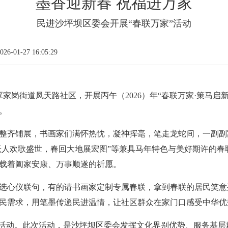
墨香迎新春 祝福进万家
民进沙坪坝区委会开展“春联万家”活动
6-01-27 16:05:29
覃家岗街道凤天路社区，开展丙午（2026）年“春联万家·策马
。
整齐铺展，书画家们满怀热忱，凝神挥毫，笔走龙蛇间，一副副
马跃人欢歌盛世，春回大地展宏图”等兼具马年特色与美好期许的
载着阖家安康、万事顺遂的祈愿。
选心仪联句，有的请书画家定制专属春联，拿到春联的居民笑意
民需求，用笔墨传递民进温情，让社区群众在家门口感受中华优
牌活动。此次活动，是沙坪坝区委会发挥文化界别优势、服务基