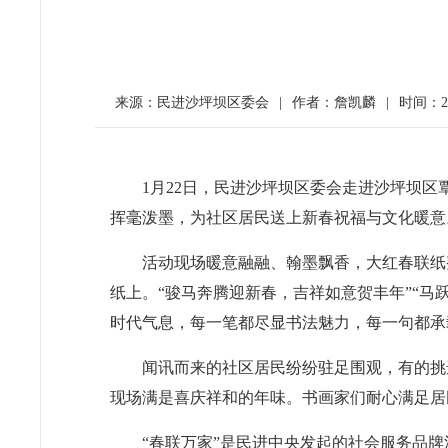
来源：民进沙坪坝区委会
|
作者：詹凯麟
|
时间：202
1月22日，民进沙坪坝区委会走进沙坪坝区
挥毫泼墨，为社区居民送上新春祝福与文化暖意
活动现场暖意融融、翰墨飘香，大红春联纸
纸上。“骏马奔腾迎新春，吉祥如意贺丰年”“
时代气息，每一笔都尽显书法魅力，每一句都承
闻讯而来的社区居民纷纷驻足围观，有的挑
现场满是喜庆祥和的年味。书画家们耐心满足居
“春联万家”是民进中央发起的社会服务品