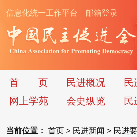
信息化统一工作平台
邮箱登录
首
页
民进概况
民
网上学苑
会史纵览
民
当前位置：
首页
>
民进新闻
>
民进