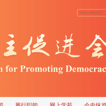
闻
履行职能
网上学苑
会史纵