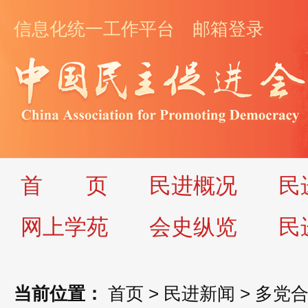
信息化统一工作平台
邮箱登录
首
页
民进概况
民
网上学苑
会史纵览
民
当前位置：
首页
>
民进新闻
>
多党