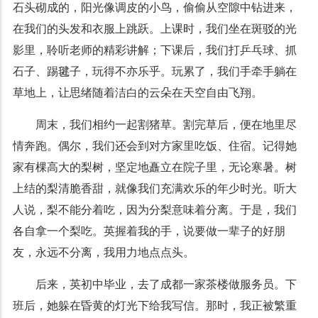
石头砌成的，阳光像调皮的小鸟，偷偷从空隙中钻进来，
在我们的头发和衣服上跳跃。上课时，我们坐在斑驳的光
影里，聆听老师的精彩讲解；下课后，我们打乒乓球、抓
石子、踢毽子，玩得不亦乐乎。玩累了，我们手牵手躺在
草地上，让思绪随着洁白的云朵在天空自由飞翔。
周末，我们相约一起割猪草。割完草后，便在地里尽
情奔跑。偶尔，我们还会到对方家里吃饭、住宿。记得她
家有棵高大的梨树，坚定地矗立在院子里，无论寒暑。树
上结的梨清脆香甜，就像我们充满欢乐的年少时光。听大
人说，梨不能分着吃，因为分梨意味着分离。于是，我们
各自拿一个梨吃。英握着我的手，说要做一辈子的好朋
友，永远不分离，我用力地点点头。
后来，英初中毕业，去了成都一家茶楼做服务员。下
班后，她躲在昏黄的灯光下给我写信。那时，我正被繁重