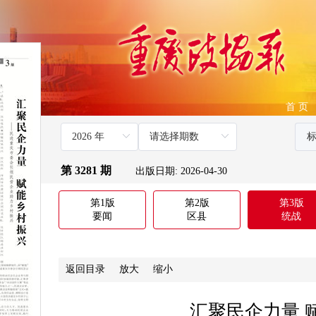
首 页
第 3281 期
出版日期: 2026-04-30
第1版
第2版
第3版
要闻
区县
统战
返回目录
放大
缩小
汇聚民企力量 