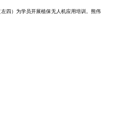
（左四）为学员开展植保无人机应用培训。熊伟
土家族自治县鹿鸣乡鹿鸣书院内，童声清脆。这
然成为民进重庆市委会以文教赋能乡村振兴的一
号召，紧扣中共重庆市委关于建设新时代多党合作
“企联会”）及各级民进组织，发起并深入推
业发挥优势，推动帮扶模式从传统的“单向输
面振兴注入鲜活力量。
市委会从搭建平台、优化服务入手，为民营企业
了常态化的项目对接与公益参与机制，引导企业