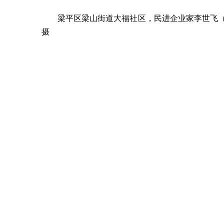
梁平区梁山街道大福社区，民进企业家李世飞
摄
“关关雎鸠，在河之洲……”近日，在彭水苗族
座由民进会员企业家支持共建的乡村文化空间，已
扇窗口。
自2025年1月起，民进重庆市委会积极响应
实践高地部署，依托重庆民进企业家联谊会（下称
进“百家民企赋能乡村振兴”行动，引导民营企
血”向“多元造血”“合作共赢”升级，为重庆乡村全
如何将分散的企业力量拧成一股绳？民进重庆
投身乡村振兴铺设“快车道”、构建“加油站”。
在民进重庆市委会的指导下，企联会不仅建立