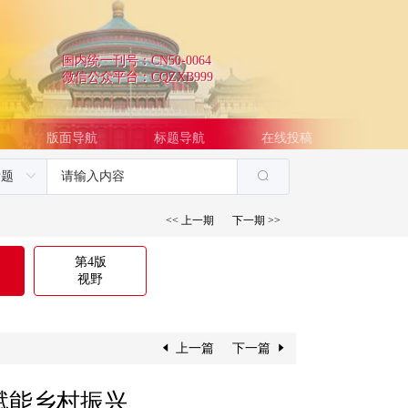
国内统一刊号：CN50-0064
微信公众平台：CQZXB999
版面导航
标题导航
在线投稿
<< 上一期
下一期 >>
第4版
视野
上一篇
下一篇
赋能乡村振兴