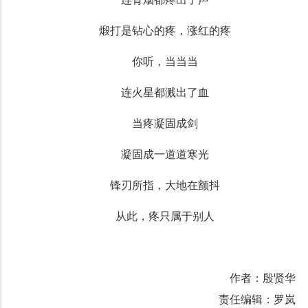
煅打是钻心的疼，涨红的疼
你听，当当当
连火星都溅出了血
当疼凝固成剑
凝固成一道道寒光
锋刃所指，大地在颤抖
从此，疼只属于别人
作者：殷贤华
责任编辑：罗岚