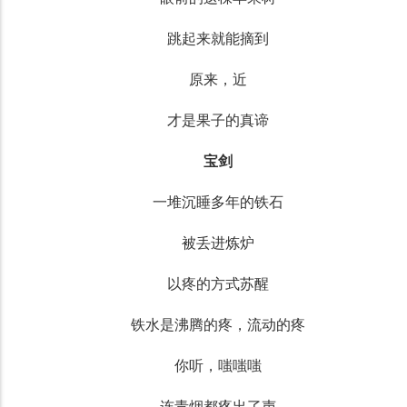
跳起来就能摘到
原来，近
才是果子的真谛
宝剑
一堆沉睡多年的铁石
被丢进炼炉
以疼的方式苏醒
铁水是沸腾的疼，流动的疼
你听，嗤嗤嗤
连青烟都疼出了声