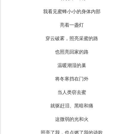
我看见蜜蜂小小的身体内部
亮着一盏灯
穿云破雾，照亮采蜜的路
也照亮回家的路
温暖潮湿的巢
将冬寒挡在门外
当人类窃去蜜
就驱赶泪、黑暗和痛
这微弱的光和火
照亮了我，也点燃了我的诗歌