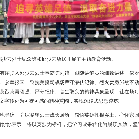
赴邱少云烈士纪念馆和邱少云故居开展了主题教育活动。
有序步入邱少云烈士事迹陈列馆，跟随讲解员的细致讲述，依
、参军报国，到抗美援朝战场严守潜伏纪律、烈火焚身岿然不
英烈英勇顽强、严守纪律、舍生取义的精神具象呈现，让在场
文字转化为可视可感的精神熏陶，实现沉浸式思想淬炼。
地寻访，驻足凝望烈士成长居所，感悟英雄扎根乡土、心怀家
们纷纷表示，将以英烈为标杆，把学习成果转化为履职实效，坚