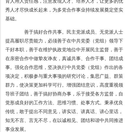
育人用人责任感，注意发现人才、培养人才，让更多的优
秀人才尽快成长起来，为多党合作事业持续发展奠定坚实
基础。
善于搞好合作共事。民主党派成员、无党派人士
提高履职尽责能力，必须善于在中共党委（党组）领导下
干好本职，善于在维护执政党地位中开展民主监督，善于
在亲密合作中做挚友诤友，真诚共事、合作干事、团结成
事。强化合作思维，坚决执行中共党委（党组）作出的各
项决定，积极参与重大事项的研究讨论，集思广益、群策
群力，使决策更加科学可行。增强团结意识，高度重视领
导班子团结，善于搞好协商办事，乐于接受各方监督，自
觉形成良好的工作方法、思维习惯、处事方式。秉承优良
传统，敢于提出不同意见，讲实话、讲真话、讲心里话，
知无不言、言无不尽，在以诚相见、团结和谐中共同推进
事业发展。