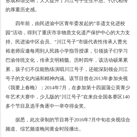
形成和谐交响，大大提升了川江号子生生不息、代代相传
的厚重历史感。
四年前，由民进渝中区青年委发起的“非遗文化进校
园”活动，得到了重庆市非物质文化遗产保护中心的大力支
持。民进渝中区会员、“川江号子”市级代表性传承人曹光
裕老师应邀每周到人民路小学指导授课，引领孩子们学习
巴渝传统文化，传承文明精髓。历时四年，该活动硕果累
累，孩子们不仅能熟练演唱川江号子，还能深刻领会川江
号子的文化内涵和精神内涵。该节目曾在2013年参加央视
《我要上春晚》；2014年7月，在参加第十四届蒲公英青少
年艺术大赛中，少儿版的“川江号子”在来自全国各赛区140
多个节目及选手角逐中一举夺得金奖。
据悉，此次录制的节目将于2016年7月中旬在央视综合
频道、综艺频道晚间黄金时段播出。