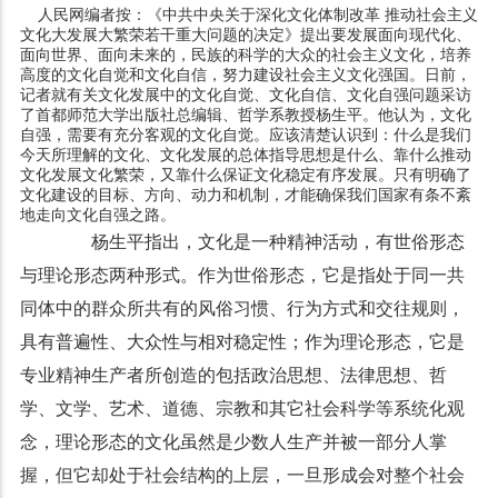
人民网编者按：《中共中央关于深化文化体制改革 推动社会主义
文化大发展大繁荣若干重大问题的决定》提出要发展面向现代化、
面向世界、面向未来的，民族的科学的大众的社会主义文化，培养
高度的文化自觉和文化自信，努力建设社会主义文化强国。日前，
记者就有关文化发展中的文化自觉、文化自信、文化自强问题采访
了首都师范大学出版社总编辑、哲学系教授杨生平。他认为，文化
自强，需要有充分客观的文化自觉。应该清楚认识到：什么是我们
今天所理解的文化、文化发展的总体指导思想是什么、靠什么推动
文化发展文化繁荣，又靠什么保证文化稳定有序发展。只有明确了
文化建设的目标、方向、动力和机制，才能确保我们国家有条不紊
地走向文化自强之路。
杨生平指出，文化是一种精神活动，有世俗形态
与理论形态两种形式。作为世俗形态，它是指处于同一共
同体中的群众所共有的风俗习惯、行为方式和交往规则，
具有普遍性、大众性与相对稳定性；作为理论形态，它是
专业精神生产者所创造的包括政治思想、法律思想、哲
学、文学、艺术、道德、宗教和其它社会科学等系统化观
念，理论形态的文化虽然是少数人生产并被一部分人掌
握，但它却处于社会结构的上层，一旦形成会对整个社会