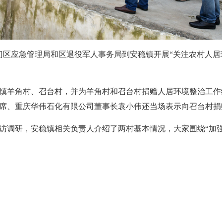
部门区应急管理局和区退役军人事务局到安稳镇开展“关注农村人
镇羊角村、召台村，并为羊角村和召台村捐赠人居环境整治工作
席、重庆华伟石化有限公司董事长袁小伟还当场表示向召台村捐
访调研，安稳镇相关负责人介绍了两村基本情况，大家围绕“加