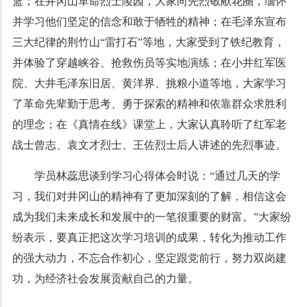
篮；在井冈山革命烈士陵园，大家向先烈敬献花圈，缅怀
并学习他们坚定的信念和敢于牺牲的精神；在毛泽东宣布
三大纪律的荆竹山“雷打石”等地，大家受到了铁纪教育，
并体验了穿越峡谷、抢救伤员等实地演练；在小井红军医
院、大井毛泽东旧居、黄洋界、挑粮小道等地，大家学习
了革命先辈勤于思考、勇于探索的精神和依靠群众求胜利
的理念；在《真情在线》课堂上，大家认真聆听了红军老
战士曾志、袁文才烈士、王佐烈士后人讲述的先烈事迹。
学员林蕊思谈到学习心得体会时说：“通过几天的学
习，我们对井冈山的精神有了更加深刻的了解，相信这会
成为我们未来成长和发展中的一笔很重要的财富。”大家纷
纷表示，要真正把这次学习培训的成果，转化为推动工作
的强大动力，不忘合作初心，坚定跟党前行，努力双岗建
功，为经济社会发展贡献自己的力量。