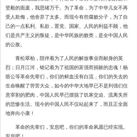
坚毅的面庞，我思绪万千。为了革命，为了中华儿女不再
受人欺侮，他舍弃了太多。而现今有些腐败分子，为了自
己的一点私利、私欲，置党、国家、人民的利益不顾，他
们是共产主义的叛徒，是中华民族的败类，是全中国人民
的公敌。
青松翠柏，陪伴着为了人民的解放事业而献身的英
烈；日月江河，铭记着为了祖国的富强而捐躯的忠魂！杨
瘖公等革命先辈们，你们的鲜血没有白流，你们的失去的
生命唤醒了劳苦大众，如今的中华大地早已不是列强们任
意宰割的肥肉，中国人民早已摆脱了饥寒交迫、流离失所
的悲惨生活。现今的中国人民不仅站起来了，而且正全面
地奔向小康！
革命的先辈们，安息吧，你们的革命夙愿已经实现。
安息吧！