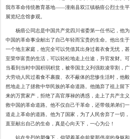
我市革命传统教育基地——潼南县双江镇杨瘖公烈士生平
展览纪念馆参观。
杨瘖公同志是中国共产党四川省委第一任书记，他为
中国的革命事业献出了自己年轻而宝贵的生命。他出生于
一个地主家庭，他完全可以凭借其出身过着衣食无忧，甚
至荣华富贵的生活，可以轻松地走上仕途，升官发财。可
当看到当时中国积弱积贫，被帝国主义列强欺凌宰割，广
大劳动人民过着食不裹腹、衣不蔽体的悲惨生活时，他毅
然地走上了拯救中华民族的革命道路。他抛弃了祖上留下
来的万贯家产，拒绝了高官厚禄的诱惑，走上了共产主义
救中国的革命道路。他不仅自己干革命，还带领弟弟们一
道走上革命的道路。他为了国家，为了人民舍弃了一切，
直至献出自己的生命，真是心向天下，一心为公！
站在先烈的塑像下，仰望着革命前辈那伟岸的身躯和