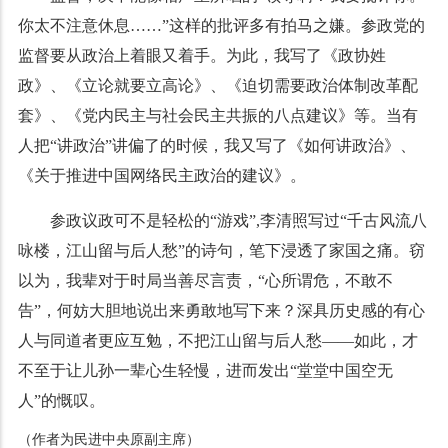
你太不注意休息……”这样的批评多有拍马之嫌。参政党的
监督要从政治上着眼又着手。为此，我写了《政协姓
政》、《立论就要立高论》、《迫切需要政治体制改革配
套》、《党内民主与社会民主共振的八点建议》等。当有
人把“讲政治”讲偏了的时候，我又写了《如何讲政治》、
《关于推进中国网络民主政治的建议》。
参政议政可不是轻松的“游戏”,李清照写过“千古风流八
咏楼，江山留与后人愁”的诗句，笔下浸透了家国之痛。窃
以为，我辈对于时局当善尽言责，“心所谓危，不敢不
告”，何妨大胆地说出来勇敢地写下来？深具历史感的有心
人与同道者更应互勉，不把江山留与后人愁——如此，才
不至于让儿孙一辈心生轻慢，进而发出“堂堂中国空无
人”的慨叹。
（作者为民进中央原副主席）