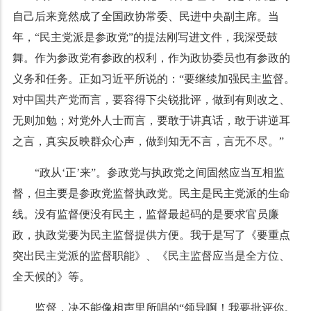
自己后来竟然成了全国政协常委、民进中央副主席。当
年，“民主党派是参政党”的提法刚写进文件，我深受鼓
舞。作为参政党有参政的权利，作为政协委员也有参政的
义务和任务。正如习近平所说的：“要继续加强民主监督。
对中国共产党而言，要容得下尖锐批评，做到有则改之、
无则加勉；对党外人士而言，要敢于讲真话，敢于讲逆耳
之言，真实反映群众心声，做到知无不言，言无不尽。”
“政从‘正’来”。参政党与执政党之间固然应当互相监
督，但主要是参政党监督执政党。民主是民主党派的生命
线。没有监督便没有民主，监督最起码的是要求官员廉
政，执政党要为民主监督提供方便。我于是写了《要重点
突出民主党派的监督职能》、《民主监督应当是全方位、
全天候的》等。
监督，决不能像相声里所唱的“领导啊！我要批评你。