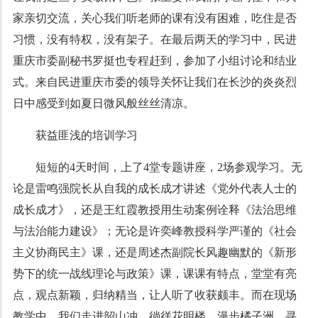
家亲切交流，关心我们听老师的课有没有困难，吃住是否
习惯，没有特权，没有架子。在最后两天的学习中，民进
重庆市委副秘书罗挺也专程赶到，参加了小组讨论和结业
式。来自民进重庆市委的领导关怀让我们在长沙的炎炎烈
日中感受到如夏日微风般丝丝清凉。
获益匪浅的培训学习
短短的4天时间，上了4堂专题讲座，2场参观学习。无
论是雷鸣强院长从自我的成长成才讲述《党外代表人士的
成长成才》，还是王红霞教授用生动案例诠释《法治思维
与法治能力建设》；无论是许奕峰教授科学严谨的《社会
主义协商民主》课，还是周述杰副院长风趣幽默的《新形
势下的统一战线理论与政策》课，课课有特点，堂堂有亮
点，观点新颖，归纳精当，让人听了收获颇丰。而在现场
教学中，我们走进韶山冲，徜徉花明楼，漫步橘子洲，寻