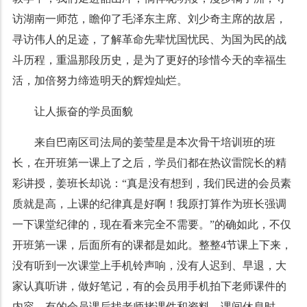
访湖南一师范，瞻仰了毛泽东主席、刘少奇主席的故居，
寻访伟人的足迹，了解革命先辈忧国忧民、为国为民的战
斗历程，重温那段历史，是为了更好的珍惜今天的幸福生
活，加倍努力缔造明天的辉煌灿烂。
让人振奋的学员面貌
来自巴南区司法局的姜莹星是本次骨干培训班的班
长，在开班第一课上了之后，学员们都在热议雷院长的精
彩讲授，姜班长却说：“真是没有想到，我们民进的会员素
质就是高，上课的纪律真是好啊！我原打算作为班长强调
一下课堂纪律的，现在看来完全不需要。”的确如此，不仅
开班第一课，后面所有的课都是如此。整整4节课上下来，
没有听到一次课堂上手机铃声响，没有人迟到、早退，大
家认真听讲，做好笔记，有的会员用手机拍下老师课件的
内容，有的会员课后找老师拷课件和资料，课间休息时，