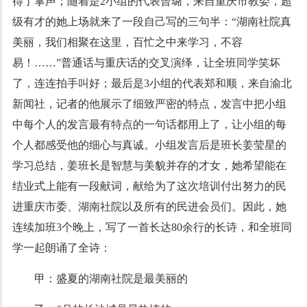
得了掌声；随着是2小组的代表曾璐，来自重庆市教委，超
级有才的她上场就来了一段自己写的三句半：“湖南社院真
美丽，我们相聚在这里，百忙之中来学习，不容
易！……”普通话与重庆话的交叉演绎，让全班同学笑坏
了，连连拍手叫好；最后是3小组的代表郑和顺，来自渝北
新闻社，记者的他展示了细致严密的特点，发言中把小组
中每个人的发言最有特点的一句话都用上了，让小组的每
个人都感受他的细心与真诚。小组发言后是班长姜莹星的
学习总结，姜班长是智慧与美貌并存的才女，她希望能在
结业式上能有一段献词，献给为了这次培训付出努力的民
进重庆市委、湖南社院以及所有的民进会员们。因此，她
连续加班3个晚上，写了一首长达80余行的长诗，和全班同
学一起朗诵了全诗：
甲：盛夏的湖南社院是最美丽的