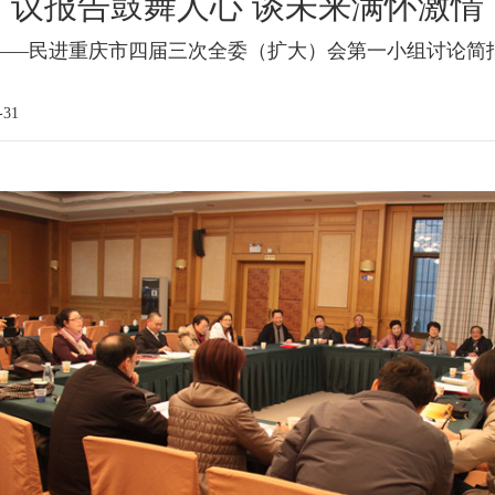
议报告鼓舞人心 谈未来满怀激情
——民进重庆市四届三次全委（扩大）会第一小组讨论简
-31