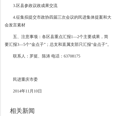
3.区县参政议政成果交流
4.征集拟提交市政协四届三次会议的民进集体提案和大
会发言素材
五、注意事项：各区县重点汇报
1
—
2
个主要成果，简
要汇报
3
—
5
个“金点子”；总支和直属支部只汇报“金点子”。
联系人：罗挺、陈涛 电话：
63708175
民进重庆市委
2014年
11
月
10
日
相关新闻