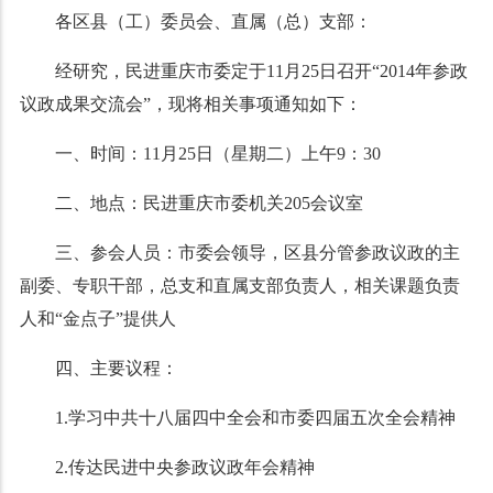
各区县（工）委员会、直属（总）支部：
经研究，民进重庆市委定于
11
月
25
日召开“
2014
年参政
议政成果交流会”，现将相关事项通知如下：
一、时间：
11
月
25
日（星期二）上午
9
：
30
二、地点：民进重庆市委机关
205
会议室
三、参会人员：市委会领导，区县分管参政议政的主
副委、专职干部，总支和直属支部负责人，相关课题负责
人和“金点子”提供人
四、主要议程：
1.学习中共十八届四中全会和市委四届五次全会精神
2.传达民进中央参政议政年会精神