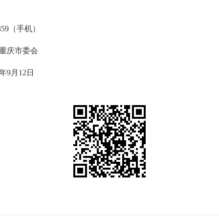
359（手机）
委会
2日