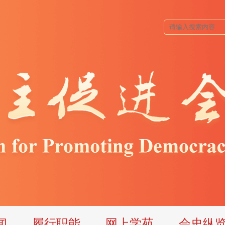
闻
履行职能
网上学苑
会史纵