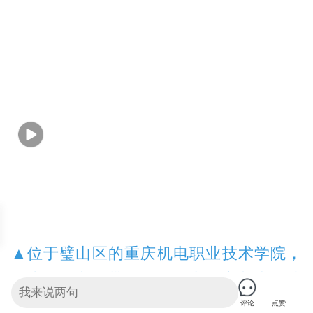
▲位于璧山区的重庆机电职业技术学院，
学生们在老师带领下了解电动车基本构造
和原理(本报资料图片)。记者 崔力 摄/视觉
评论
点赞