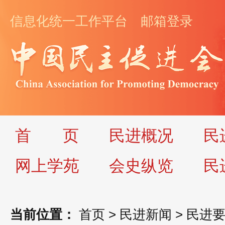
信息化统一工作平台
邮箱登录
首
页
民进概况
民
网上学苑
会史纵览
民
当前位置：
首页
>
民进新闻
>
民进