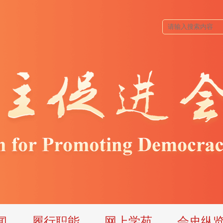
闻
履行职能
网上学苑
会史纵