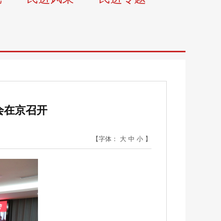
会在京召开
【字体：
大
中
小
】