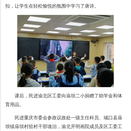
扣，让学生在轻松愉悦的氛围中学习了唐诗。
课后，民进渝北区工委向庙坝二小捐赠了助学金和体
育用品。
民进重庆市委会参政议政处一级主任科员、城口县庙
坝镇庙坝村驻村干部谯治，渝北开明画院成员及区工委工