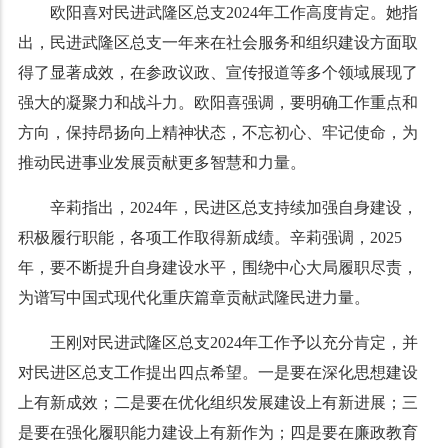
欧阳喜对民进武隆区总支
2024年工作
高度肯定。她指
出，民进武隆区总支
一年来
在社会服务和组织建设方面取
得了显著成效，在参政议政、宣传报道等多个领域展现
了
强大的凝聚力和战斗力。欧阳喜
强调
，
要
明确工作重点和
方向，保持昂扬向上精神状态，不忘初心、牢记使命，为
推动民进事业发展贡献更多智慧和力量。
辛莉
指出，
2024年，民进区总支持续加强自身建设，
积极履行职能，各项工作取得新成绩。
辛莉
强调，
2025
年，要不断提升自身建设水平，围绕中心大局履职尽责，
为谱写中国式现代化重庆篇章贡献武隆民进力量。
王刚对民进武隆区总支
2024年工作
予以充分肯定，
并
对民进
区
总支工作提出
四点希望。
一是要在深化思想建设
上有新成效；二是要在优化组织发展建设上有新进展；三
是要在强化履职能力建设上有新作为；四是要在廉政教育