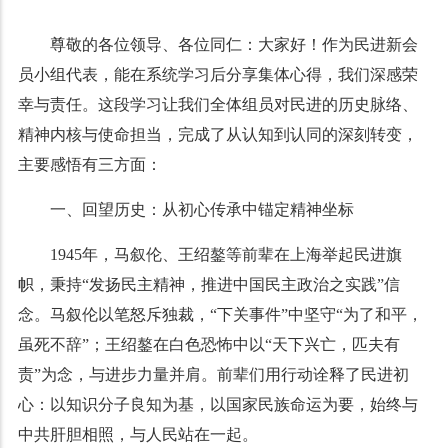
尊敬的各位领导、各位同仁：
大家好！
作为民进新会
员小组代表，能在系统学习后分享集体心得，我们深感荣
幸与责任。这段学习让我们全体组员对民进的历史脉络、
精神内核与使命担当，完成了从认知到认同的深刻转变，
主要感悟有三方面：
一、回望历史：从初心传承中锚定精神坐标
1945年，马叙伦、王绍鏊等前辈在上海举起民进旗
帜，秉持“发扬民主精神，推进中国民主政治之实践”信
念。马叙伦以笔怒斥独裁，“下关事件”中坚守“为了和平，
虽死不辞”；王绍鏊在白色恐怖中以“天下兴亡，匹夫有
责”为念，与进步力量并肩。前辈们用行动诠释了民进初
心：以知识分子良知为基，以国家民族命运为要，始终与
中共肝胆相照，与人民站在一起。