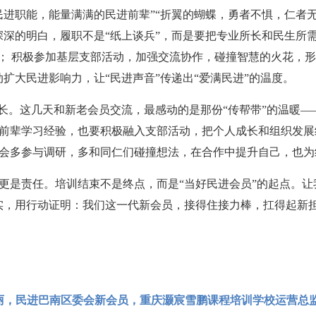
民进职能，能量满满的民进前辈”“折翼的蝴蝶，勇者不惧，仁者无
深深的明白，履职不是“纸上谈兵”，而是要把专业所长和民生所
； 积极参加基层支部活动，加强交流协作，碰撞智慧的火花，形
扩大民进影响力，让“民进声音”传递出“爱满民进”的温度。
成长。这几天和新老会员交流，最感动的是那份“传帮带”的温暖
前辈学习经验，也要积极融入支部活动，把个人成长和组织发展
会多参与调研，多和同仁们碰撞想法，在合作中提升自己，也为
更是责任。培训结束不是终点，而是“当好民进会员”的起点。让
实，用行动证明：我们这一代新会员，接得住接力棒，扛得起新
王丽，民进巴南区委会新会员，重庆灏宸雪鹏课程培训学校运营总